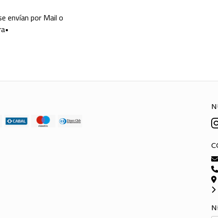
 se envían por Mail o
ra•
N
C
N