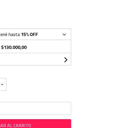
tené hasta
15% OFF
e
$130.000,00
AR AL CARRITO